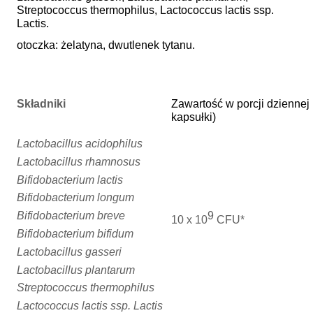
Streptococcus thermophilus, Lactococcus lactis ssp.
Lactis.
otoczka: żelatyna, dwutlenek tytanu.
Składniki
Zawartość w porcji dziennej 
kapsułki)
Lactobacillus acidophilus
Lactobacillus rhamnosus
Bifidobacterium lactis
Bifidobacterium longum
Bifidobacterium breve
9
10 x 10
CFU*
Bifidobacterium bifidum
Lactobacillus gasseri
Lactobacillus plantarum
Streptococcus thermophilus
Lactococcus lactis ssp. Lactis