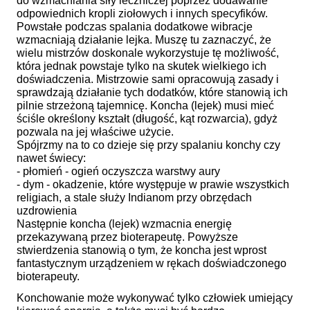
do wzmacniania siły leczniczej poprzez dodawanie
odpowiednich kropli ziołowych i innych specyfików.
Powstałe podczas spalania dodatkowe wibracje
wzmacniają działanie lejka. Muszę tu zaznaczyć, że
wielu mistrzów doskonale wykorzystuje tę możliwość,
która jednak powstaje tylko na skutek wielkiego ich
doświadczenia. Mistrzowie sami opracowują zasady i
sprawdzają działanie tych dodatków, które stanowią ich
pilnie strzeżoną tajemnicę. Koncha (lejek) musi mieć
ściśle określony kształt (długość, kąt rozwarcia), gdyż
pozwala na jej właściwe użycie.
Spójrzmy na to co dzieje się przy spalaniu konchy czy
nawet świecy:
- płomień - ogień oczyszcza warstwy aury
- dym - okadzenie, które występuje w prawie wszystkich
religiach, a stale służy Indianom przy obrzędach
uzdrowienia
Następnie koncha (lejek) wzmacnia energię
przekazywaną przez bioterapeutę. Powyższe
stwierdzenia stanowią o tym, że koncha jest wprost
fantastycznym urządzeniem w rękach doświadczonego
bioterapeuty.
Konchowanie może wykonywać tylko człowiek umiejący